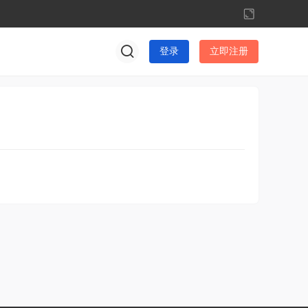
切
换
到
登录
立即注册
宽
版