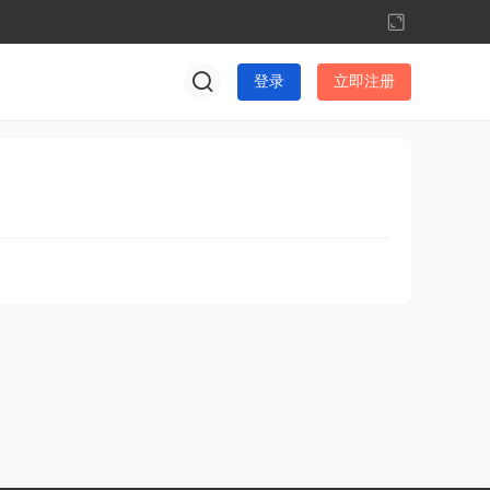
切
换
到
登录
立即注册
宽
版